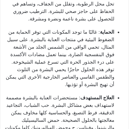
تحل محل الرطوبة، وتقلل من الجفاف، وتساهم في
الحفاظ على حاجز صحي للبشرة. الترطيب ضروري
للحصول على بشرة ناعمة ونضرة ومشرقة.
الحماية
: غالبًا ما توجد المكونات التي توفر الحماية من
الضغوط البيئية في منتجات العناية بالبشرة. على سبيل
المثال، تحمي الواقي من الشمس الجلد من الأشعة
فوق البنفسجية الضارة، بينما تعمل مضادات الأكسدة
على درء الجذور الحرة التي تسرع عملية الشيخوخة.
توفر هذه الحلول حاجزًا يحمي البشرة من التلوث
والطقس القاسي والعناصر الخارجية الأخرى التي يمكن
أن تهيج البشرة أو تؤذيها.
العلاج المستهدف
: مستحضرات العناية بالبشرة مصممة
لاستهداف بعض مشاكل البشرة. حب الشباب، التجاعيد
الدقيقة، فرط التصبغ، والحساسية كلها مخاوف يمكن
معالجتها بالحلول الصحيحة. حمض الساليسيليك
والريتينول وفيتامين ج وحمض الهيالورونيك كلها مكونات