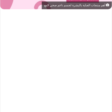
أهم منتجات العناية بالبشرة لجسم ناعم صحي لامع