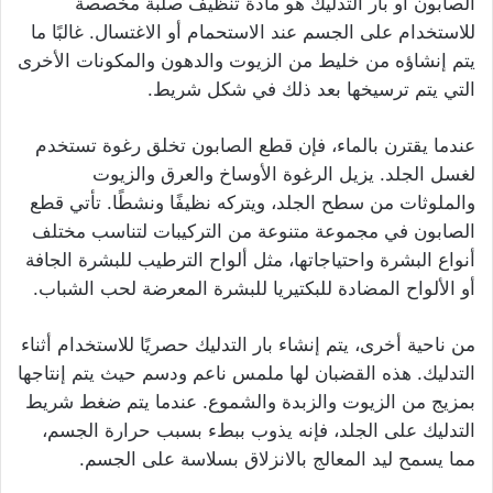
الصابون أو بار التدليك هو مادة تنظيف صلبة مخصصة
للاستخدام على الجسم عند الاستحمام أو الاغتسال. غالبًا ما
يتم إنشاؤه من خليط من الزيوت والدهون والمكونات الأخرى
التي يتم ترسيخها بعد ذلك في شكل شريط.
عندما يقترن بالماء، فإن قطع الصابون تخلق رغوة تستخدم
لغسل الجلد. يزيل الرغوة الأوساخ والعرق والزيوت
والملوثات من سطح الجلد، ويتركه نظيفًا ونشطًا. تأتي قطع
الصابون في مجموعة متنوعة من التركيبات لتناسب مختلف
أنواع البشرة واحتياجاتها، مثل ألواح الترطيب للبشرة الجافة
أو الألواح المضادة للبكتيريا للبشرة المعرضة لحب الشباب.
من ناحية أخرى، يتم إنشاء بار التدليك حصريًا للاستخدام أثناء
التدليك. هذه القضبان لها ملمس ناعم ودسم حيث يتم إنتاجها
بمزيج من الزيوت والزبدة والشموع. عندما يتم ضغط شريط
التدليك على الجلد، فإنه يذوب ببطء بسبب حرارة الجسم،
مما يسمح ليد المعالج بالانزلاق بسلاسة على الجسم.