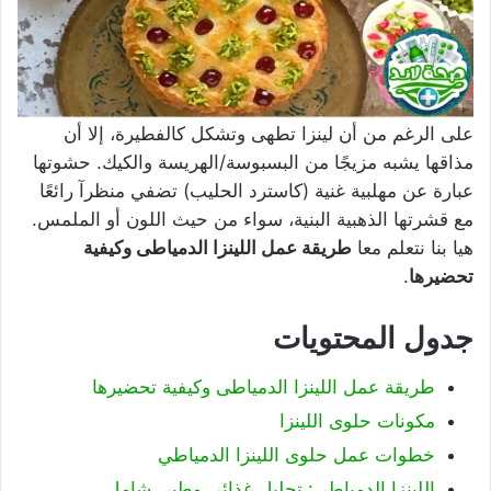
على الرغم من أن لينزا تطهى وتشكل كالفطيرة، إلا أن
مذاقها يشبه مزيجًا من البسبوسة/الهريسة والكيك. حشوتها
عبارة عن مهلبية غنية (كاسترد الحليب) تضفي منظرآ رائعًا
مع قشرتها الذهبية البنية، سواء من حيث اللون أو الملمس.
هيا بنا نتعلم معا
طريقة عمل اللينزا الدمياطى وكيفية
تحضيرها
.
جدول المحتويات
طريقة عمل اللينزا الدمياطى وكيفية تحضيرها
مكونات حلوى اللينزا
خطوات عمل حلوى اللينزا الدمياطي
اللينزا الدمياطي: تحليل غذائي وطبي شامل