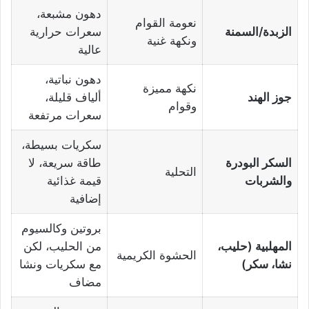
دهون مشبعة،
نعومة القوام
الزبدة/السمنة
سعرات حرارية
ونكهة غنية
عالية
دهون نباتية،
نكهة مميزة
جوز الهند
ألياف قليلة،
وقوام
سعرات مرتفعة
سكريات بسيطة،
السكر البودرة
طاقة سريعة، لا
التحلية
والشربات
قيمة غذائية
إضافية
بروتين وكالسيوم
المهلبية (حليب،
من الحليب، لكن
الحشوة الكريمية
نشا، سكر)
مع سكريات ونشا
مضاف