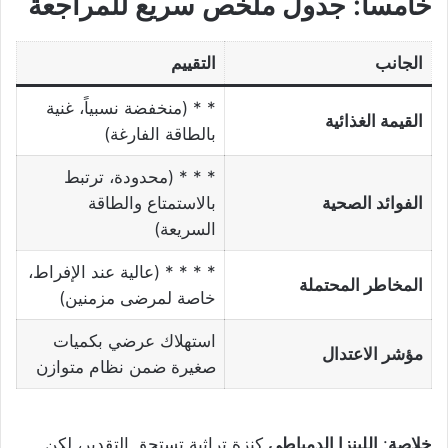
خامساً: جدول ملخص سريع للمراجعة
الجانب
التقييم
* * (منخفضة نسبياً، غنية
القيمة الغذائية
بالطاقة الفارغة)
* * * (محدودة، ترتبط
الفوائد الصحية
بالاستمتاع والطاقة
السريعة)
* * * * (عالية عند الإفراط،
المخاطر المحتملة
خاصة لمرضى مزمنين)
استهلاك عرضي بكميات
مؤشر الاعتدال
صغيرة ضمن نظام متوازن
خلاصة
:
اللينزا الدمياطي
كنزة تراثية تستحق التقدير، لكن