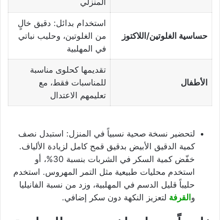
المنزلي
استخدام بدائل: دقيق خالٍ
حساسية الغلوتين/اللاكتوز
من الغلوتين، وحليب نباتي
في المهلبية
تقديمها كحلوى مناسبة
الأطفال
للمناسبات فقط، مع
تعليمهم الاعتدال
لتحضير نسخة صحية نسبياً في المنزل: استبدل نصف
كمية الدقيق الأبيض بدقيق قمح كامل لزيادة الألياف.
خفّض كمية السكر في الشربات بنسبة 30%، أو
استخدم محليات طبيعية مثل التمر المهروس. استخدم
حليباً قليل الدسم في المهلبية، وزد من نسبة الفانيليا
و
القرفة
لتعزيز النكهة دون سكر إضافي.