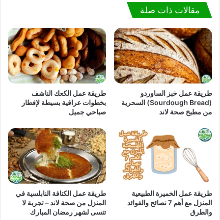
مقالات ذات صلة
طريقة عمل خبز الساوردو
طريقة عمل الكعك الناشف
(Sourdough Bread) السحرية
بخطوات عراقية بسيطة لإفطار
من مطبخ صحة لاند
صباحي جميل
طريقة عمل الخميرة الطبيعية
طريقة عمل الكنافة النابلسية في
المنزل مع أهم 7 نصائح والفوائد
المنزل من صحة لاند – تجربة لا
والطرق
تنسى لشهر رمضان المبارك