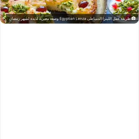
طريقة عمل اللينزا الدمياطى Egyptian Lenza وصفة مصرية لذيذة لشهر رمضان