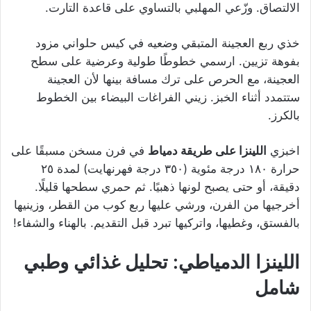
الالتصاق. وزّعي المهلبي بالتساوي على قاعدة التارت.
خذي ربع العجينة المتبقي وضعيه في كيس حلواني مزود
بفوهة تزيين. ارسمي خطوطًا طولية وعرضية على سطح
العجينة، مع الحرص على ترك مسافة بينها لأن العجينة
ستتمدد أثناء الخبز. زيني الفراغات البيضاء بين الخطوط
بالكرز.
اخبزي
اللينزا على طريقة دمياط
في فرن مسخن مسبقًا على
حرارة ١٨٠ درجة مئوية (٣٥٠ درجة فهرنهايت) لمدة ٢٥
دقيقة، أو حتى يصبح لونها ذهبيًا. ثم حمري سطحها قليلًا.
أخرجيها من الفرن، ورشي عليها ربع كوب من القطر، وزينيها
بالفستق، وغطيها، واتركيها تبرد قبل التقديم. بالهناء والشفاء!
اللينزا الدمياطي: تحليل غذائي وطبي
شامل