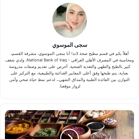
سجى الموسوي
أهلاً بكم في قسم مطبخ صحة لاند! أنا سجى الموسوي، مشرفة القسم،
ومحاسبة في المصرف الأهلي العراقي - National Bank of Iraq‏، ولدي شغف
كبير بالطبخ والطهي والتغذية الصحية. أحرص على تقديم وصفات مدروسة
بعناية، يتم طبخها وفق أعلى المعايير الغذائية والطبيعية، مع التركيز على
التوازن بين الفائدة الطبية والمذاق الشهي،، لدعم نمط حياة صحي وآمن
لزوار موقعنا.