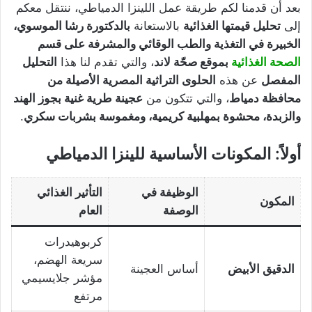
بعد أن قدمنا لكم طريقة عمل اللينزا الدمياطي، ننتقل معكم
إلى
تحليل قيمتها الغذائية
بالاستعانة
بالدكتورة رشا الموسوي،
الخبيرة في التغذية والطب الوقائي والمشرفة على قسم
الصحة الغذائية
بموقع صحّة لاند
، والتي تقدم لنا هذا
التحليل
المفصل
عن هذه
الحلوى التراثية المصرية الأصيلة من
محافظة دمياط
، والتي تتكون من
عجينة طرية غنية بجوز الهند
والزبدة، محشوة بمهلبية كريمية، ومغموسة بشربات سكري
.
أولاً: المكونات الأساسية للينزا الدمياطي
الوظيفة في
التأثير الغذائي
المكون
الوصفة
العام
كربوهيدرات
سريعة الهضم،
الدقيق الأبيض
أساس العجينة
مؤشر جلايسيمي
مرتفع