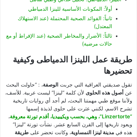
أولاً: المكونات الأساسية للينزا الدمياطي
ثانياً: الفوائد الصحية المحتملة (عند الاستهلاك
المعتدل)
ثالثاً: الأضرار والمخاطر الصحية (عند الإفراط أو مع
حالات مرضية)
طريقة عمل اللينزا الدمياطى وكيفية
تحضيرها
تقول صديقتي العراقية التي جربت
الوصفة
، : “حاولت البحث
عن
أصول هذه الحلوى
لأن كلمة “لينزا” ليست عربية. للأسف،
ولأننا موقع طبي مهمتنا البحث، لم أجد أي روايات تاريخية
تشرح الاسم، لكنني عثرت على حلوى لذيذة إسمها
“Linzertorte”، وهي، بحسب ويكيبيديا، أقدم تورتة معروفة
،
ويعود تاريخها إلى القرن السابع عشر. نشأت تورتة “لينزا”
هذه في
مدينة لينزا النمساوية
، وكانت تحضر على
طريقة