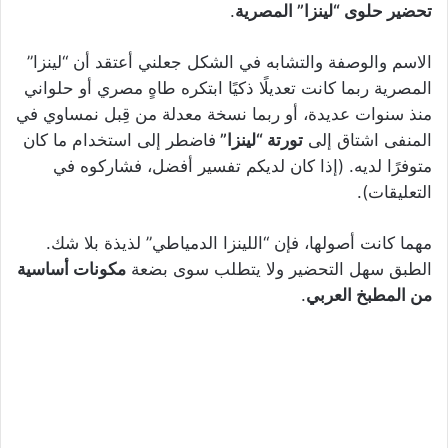
تحضير حلوى “لينزا” المصرية
.
الاسم والوصفة والتشابه في الشكل جعلني أعتقد أن “لينزا”
المصرية ربما كانت تعديلًا ذكيًا ابتكره طاهٍ مصري أو حلواني
منذ سنوات عديدة، أو ربما نسخة معدلة من قِبل نمساوي في
المنفى اشتاق إلى
تورتة “لينزا”
فاضطر إلى استخدام ما كان
متوفرًا لديه. (إذا كان لديكم تفسير أفضل، فشاركوه في
التعليقات).
مهما كانت أصولها، فإن “اللينزا الدمياطي” لذيذة بلا شك.
الطبق سهل التحضير ولا يتطلب سوى بضعة
مكونات أساسية
من المطبخ العربي
.