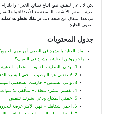
لكن لا داعي للقلق، فمع اتباع نصائح الخبراء والالتزام
بصيف مفعم بالأنشطة الممتعة مع الأصدقاء والعائلة، و
في هذا المقال من صحة لاند،
نرافقك بخطوات عملية وفع
الصيف الحارة.
جدول المحتويات
لماذا العناية بالبشرة في الصيف أمر مهم للجميع؟
ما هو روتين العناية بالبشرة في الصيف؟
1. ابدئي بالتنظيف العميق – الخطوة الذهبية
2. لا تغفلي عن الترطيب – حتى للبشرة الدهنية!
3. واقي الشمس – حارسك الشخصي اليومي
4. تقشير البشرة بلطف – لتتألقي بلا شوائب
5. خففي المكياج ودعي بشرتك تتنفس
6. احمي شفاهك – فهي الأكثر عرضة للحروق
7. أخيرًا، اجعلي النوم والتغذية حلفاء جمالك