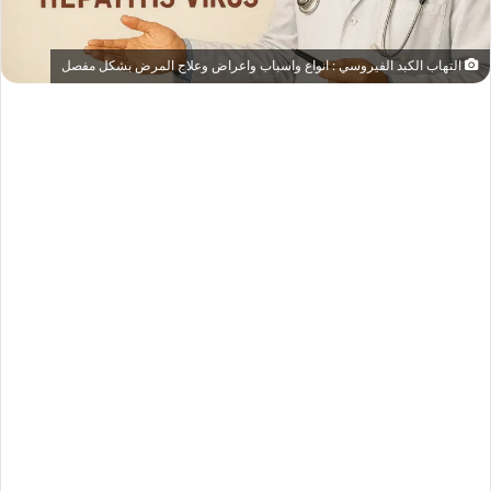
التهاب الكبد الفيروسي : انواع واسباب واعراض وعلاج المرض بشكل مفصل