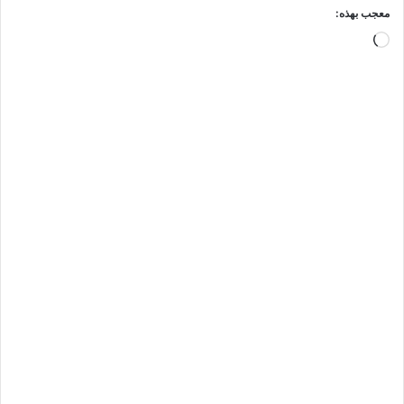
معجب بهذه:
جاري
التحميل…