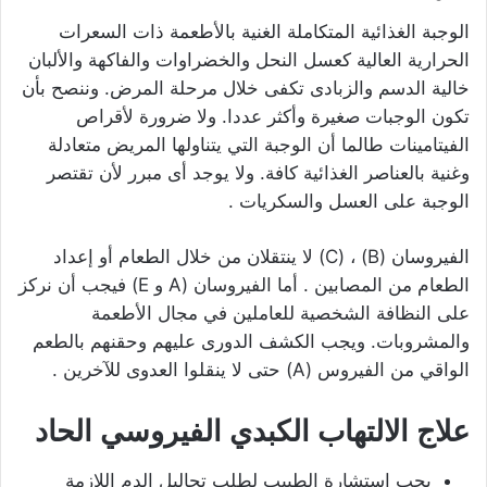
الوجبة الغذائية المتكاملة الغنية بالأطعمة ذات السعرات
الحرارية العالية كعسل النحل والخضراوات والفاكهة والألبان
خالية الدسم والزبادى تكفى خلال مرحلة المرض. وننصح بأن
تكون الوجبات صغيرة وأكثر عددا. ولا ضرورة لأقراص
الفيتامينات طالما أن الوجبة التي يتناولها المريض متعادلة
وغنية بالعناصر الغذائية كافة. ولا يوجد أى مبرر لأن تقتصر
الوجبة على العسل والسكريات .
الفيروسان (B) ، (C) لا ينتقلان من خلال الطعام أو إعداد
الطعام من المصابين . أما الفيروسان (A و E) فيجب أن نركز
على النظافة الشخصية للعاملين في مجال الأطعمة
والمشروبات. ويجب الكشف الدورى عليهم وحقنهم بالطعم
الواقي من الفيروس (A) حتى لا ينقلوا العدوى للآخرين .
علاج الالتهاب الكبدي الفيروسي الحاد
يجب استشارة الطبيب لطلب تحاليل الدم اللازمة