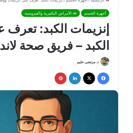
الرئيسية
/
أجهزة الجسم
/
إنزيمات الكبد: تعرف على انزيمات ووضا
أجهزة الجسم
🧫 الأمراض البكتيرية والفيروسية
إنزيمات الكبد: تعرف 
الكبد – فريق صحة لاند
د. مرتضى حليم
فيسبوك
X
لينكدإن
بينتيريست