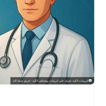
إنزيمات الكبد: تعرف على انزيمات ووضائف الكبد - فريق صحة لاند