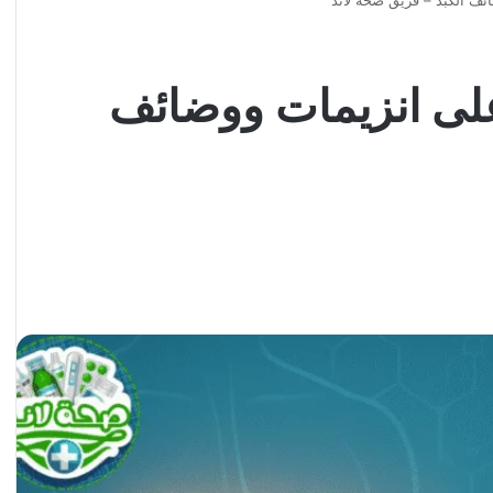
ئف الكبد – فريق صحة لاند
على انزيمات ووضائف