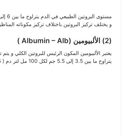
مستوى البروتين الطبيعي في الدم يتراوح ما بين 6 إلى 8 جم لكل 100 مل لتر دم ( 60 إلى 80 جم لكل لتر دم )
و يختلف تركيز البروتين باختلاف تركيز مكوناته المناظر
(2) الألبيومين (Albumin – Alb )
يعتبر الألبيومين المكون الرئيس للبروتين الكلي و يتم
يتراوح ما بين 3.5 إلى 5.5 جم لكل 100 مل لتر دم ( 35 إلى 55 جم لكل لتر دم )