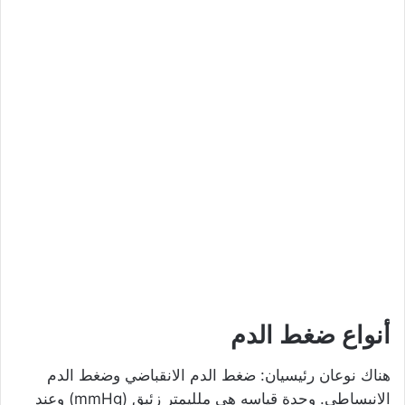
أنواع ضغط الدم
هناك نوعان رئيسيان: ضغط الدم الانقباضي وضغط الدم
الانبساطي. وحدة قياسه هي ملليمتر زئبق (mmHg) وعند