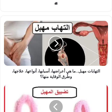
موقع
الويب
التهابات مهبل..ما هي أعراضها، أسبابها، أنواعها، علاجها،
وطُرق الوقاية منها؟