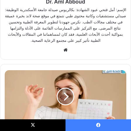
Dr. Aml Abboud
الإسم: أمل فتحي عبود الشهادة: بكالريوس صيدلة جامعة الأسكندرية الوظيفة:
صيدلي مستشفيات وكاتبة محتوى طبي نتمتع في موقع صحة لاند بخبرة عميقة
في مختلف مجالات الطب. نكرس جهودنا لتطوير المعرفة الطبية وتحسين
نتائج المرضى. مع التركيز على الممارسات القائمة على الأدلة والتزامها
بمواكبة أحدث الأبحاث العلمية، فقد كان لمساهماتنا في المقالات والأبحاث
الطبية تأثير كبير على مجتمع الرعاية الصحية.
موقع
الويب
حاسبة التبويض عند المرأة من صحة لاند
يسبوك
X