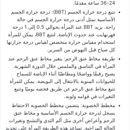
24-36 ساعة مقدمًا.
تتبع درجة حرارة الجسم (BBT): درجة حرارة الجسم
الأساسية تمثل أدنى درجة حرارة الجسم في حالة
راحة. يزيد BBT عند المرأة بحوالي 0.5 إلى 1 درجة
فهرنهايت عند حدوث الإباضة. لتتبع BBT، يمكن للمرأة
استخدام مقياس حرارة متخصص لقياس درجة حرارتها
كل صباح قبل النهوض من السرير.
طريقة مخاط عنق الرحم: يتغير مخاط عنق الرحم عند
المرأة في التناسق والملمس خلال الدورة الشهرية.
يصبح رقيقًا وواضحًا ومطاطيًا أثناء الإباضة للسماح
للحيوانات المنوية بالانتقال إلى البويضة. يمكن للمرأة
تتبع مخاط عنق الرحم عن طريق فحصه يوميًا وتتبع
التغيرات في قوامه ولونه.
مخطط الخصوبة: يتضمن مخطط الخصوبة الاحتفاظ
بسجل لدرجة حرارة الجسم الأساسية و مخاط عنق
الرحم وأعراض أخرى مثل ألم الثدي والتشنج وتغيرات
الحالة المزاجية. تساعد هذه الطريقة المرأة على تحديد