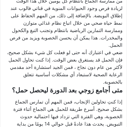
من ممارسة الجماع بانتظام كل يومين خلال هذا الوقت
لزيادة فرص وجود الحيوانات المنوية في قناتي فالوب عند
إطلاق البويضة. بالإضافة إلى ذلك، من المهم الحفاظ على
نمط حياة صحي من خلال اتباع نظام غذائي متوازن
وممارسة التمارين الرياضية بانتظام وتجنب التبغ والكحول
والمخدرات. هذا يمكن أن يحسن الخصوبة ويزيد من فرص
الحمل.
ضعي في اعتبارك أنه حتى لو فعلت كل شيء بشكل صحيح،
فإن الحمل قد يستغرق بعض الوقت. إذا كنت تحاول الحمل
لأكثر من عام دون نجاح ، فمن الجيد استشارة أحد مقدمي
الرعاية الصحية لاستبعاد أي مشكلات أساسية تتعلق
بالخصوبة.
متى أجامع زوجي بعد الدورة ليحصل حمل؟
إذا كنتِ تحاولين الإنجاب، فمن المهم أن تمارس الجماع
بشكل صحيح. أسرع طريقة للحمل هي الجماع أثناء فترة
الخصوبة، وهي الفترة التي تزداد فيها احتمالية حدوث
التبويض. يحدث هذا عادةً قبل حوالي 14 يومًا من بداية