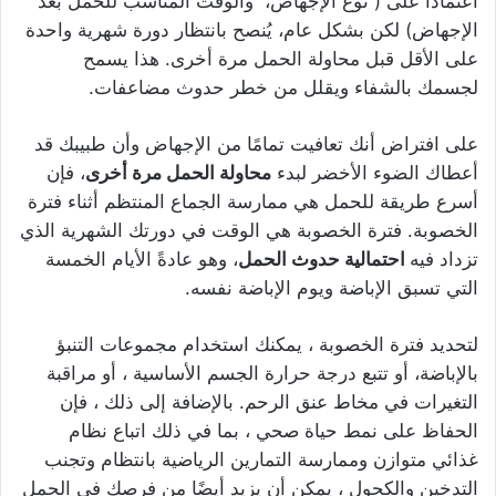
اعتمادًا على ( نوع الإجهاض، والوقت المناسب للحمل بعد
الإجهاض) لكن بشكل عام، يُنصح بانتظار دورة شهرية واحدة
على الأقل قبل محاولة الحمل مرة أخرى. هذا يسمح
لجسمك بالشفاء ويقلل من خطر حدوث مضاعفات.
على افتراض أنك تعافيت تمامًا من الإجهاض وأن طبيبك قد
أعطاك الضوء الأخضر لبدء
محاولة الحمل مرة أخرى
، فإن
أسرع طريقة للحمل هي ممارسة الجماع المنتظم أثناء فترة
الخصوبة. فترة الخصوبة هي الوقت في دورتك الشهرية الذي
تزداد فيه
احتمالية حدوث الحمل
، وهو عادةً الأيام الخمسة
التي تسبق الإباضة ويوم الإباضة نفسه.
لتحديد فترة الخصوبة ، يمكنك استخدام مجموعات التنبؤ
بالإباضة، أو تتبع درجة حرارة الجسم الأساسية ، أو مراقبة
التغيرات في مخاط عنق الرحم. بالإضافة إلى ذلك ، فإن
الحفاظ على نمط حياة صحي ، بما في ذلك اتباع نظام
غذائي متوازن وممارسة التمارين الرياضية بانتظام وتجنب
التدخين والكحول ، يمكن أن يزيد أيضًا من فرصك في الحمل