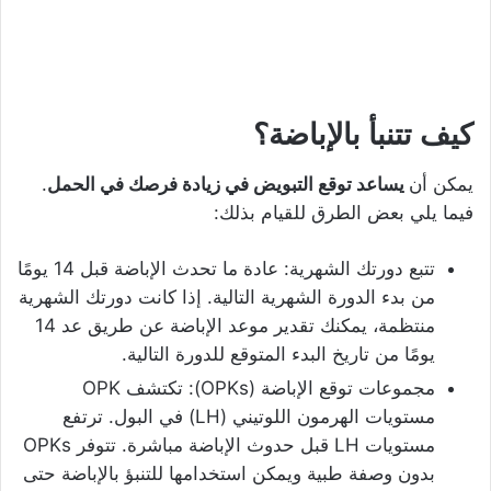
كيف تتنبأ بالإباضة؟
يمكن أن
يساعد توقع التبويض في زيادة فرصك في الحمل
.
فيما يلي بعض الطرق للقيام بذلك:
تتبع دورتك الشهرية: عادة ما تحدث الإباضة قبل 14 يومًا
من بدء الدورة الشهرية التالية. إذا كانت دورتك الشهرية
منتظمة، يمكنك تقدير موعد الإباضة عن طريق عد 14
يومًا من تاريخ البدء المتوقع للدورة التالية.
مجموعات توقع الإباضة (OPKs): تكتشف OPK
مستويات الهرمون اللوتيني (LH) في البول. ترتفع
مستويات LH قبل حدوث الإباضة مباشرة. تتوفر OPKs
بدون وصفة طبية ويمكن استخدامها للتنبؤ بالإباضة حتى